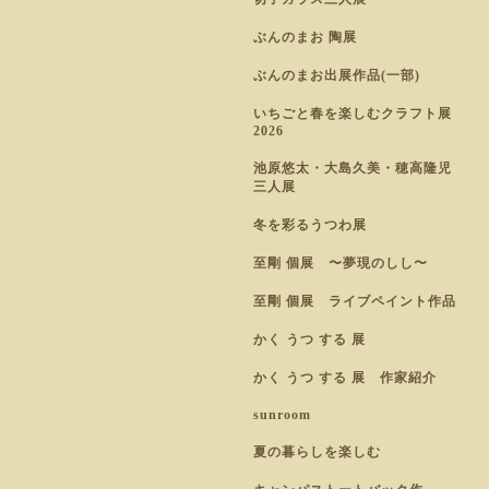
ぶんのまお 陶展
ぶんのまお出展作品(一部)
いちごと春を楽しむクラフト展
2026
池原悠太・大島久美・穂高隆児
三人展
冬を彩るうつわ展
至剛 個展 〜夢現のしし〜
至剛 個展 ライブペイント作品
かく うつ する 展
かく うつ する 展 作家紹介
sunroom
夏の暮らしを楽しむ