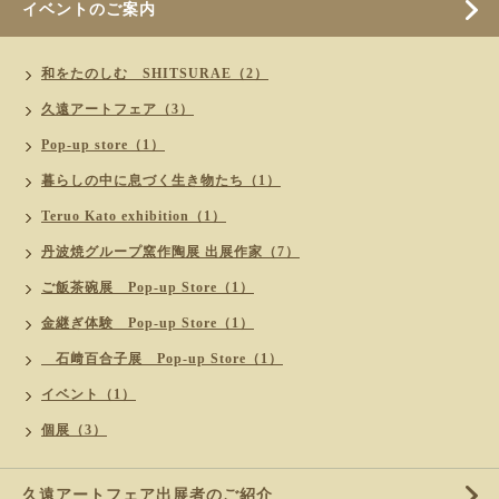
イベントのご案内
和をたのしむ SHITSURAE（2）
久遠アートフェア（3）
Pop-up store（1）
暮らしの中に息づく生き物たち（1）
Teruo Kato exhibition（1）
丹波焼グループ窯作陶展 出展作家（7）
ご飯茶碗展 Pop-up Store（1）
金継ぎ体験 Pop-up Store（1）
石﨑百合子展 Pop-up Store（1）
イベント（1）
個展（3）
久遠アートフェア出展者のご紹介