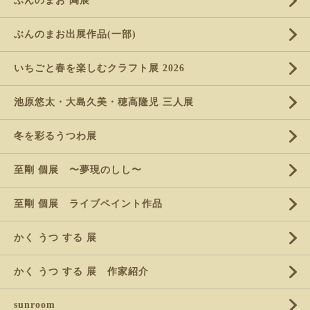
ぶんのまお 陶展
ぶんのまお出展作品(一部)
いちごと春を楽しむクラフト展 2026
池原悠太・大島久美・穂高隆児 三人展
冬を彩るうつわ展
至剛 個展 〜夢現のしし〜
至剛 個展 ライブペイント作品
かく うつ する 展
かく うつ する 展 作家紹介
sunroom