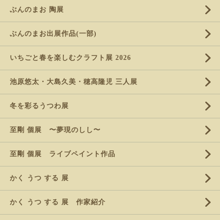
ぶんのまお 陶展
ぶんのまお出展作品(一部)
いちごと春を楽しむクラフト展 2026
池原悠太・大島久美・穂高隆児 三人展
冬を彩るうつわ展
至剛 個展 〜夢現のしし〜
至剛 個展 ライブペイント作品
かく うつ する 展
かく うつ する 展 作家紹介