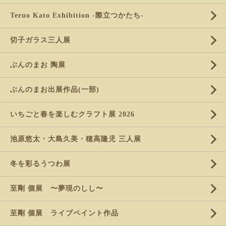
Teruo Kato Exhibition -際立つかたち-
切子ガラス三人展
ぶんのまお 陶展
ぶんのまお出展作品(一部)
いちごと春を楽しむクラフト展 2026
池原悠太・大島久美・穂高隆児 三人展
冬を彩るうつわ展
至剛 個展 〜夢現のしし〜
至剛 個展 ライブペイント作品