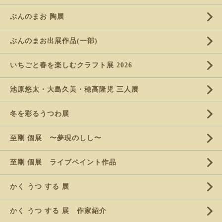
ぶんのまお 陶展
ぶんのまお出展作品(一部)
いちごと春を楽しむクラフト展 2026
池原悠太・大島久美・穂高隆児 三人展
冬を彩るうつわ展
至剛 個展 〜夢現のしし〜
至剛 個展 ライブペイント作品
かく うつ する 展
かく うつ する 展 作家紹介