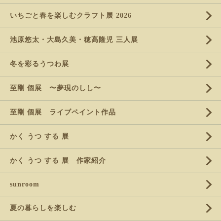
いちごと春を楽しむクラフト展 2026
池原悠太・大島久美・穂高隆児 三人展
冬を彩るうつわ展
至剛 個展 〜夢現のしし〜
至剛 個展 ライブペイント作品
かく うつ する 展
かく うつ する 展 作家紹介
sunroom
夏の暮らしを楽しむ