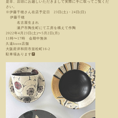
是非、店頭にお越しいただきまして実際に手に取ってご覧くだ
さい。
※伊藤千穂さん在店予定日 23日(土)・24日(日)
伊藤千穂
名古屋生まれ
瀬戸市陶生町にて工房を構えて作陶
2022年4月23日(土)〜5月2日(月)
11時〜17時 会期中無休
久遠kuon店舗
大阪府岸和田市並松町16-2
駐車場あります🅿️