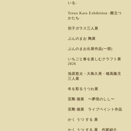
いる-
Teruo Kato Exhibition -際立つ
かたち-
切子ガラス三人展
ぶんのまお 陶展
ぶんのまお出展作品(一部)
いちごと春を楽しむクラフト展
2026
池原悠太・大島久美・穂高隆児
三人展
冬を彩るうつわ展
至剛 個展 〜夢現のしし〜
至剛 個展 ライブペイント作品
かく うつ する 展
かく うつ する 展 作家紹介