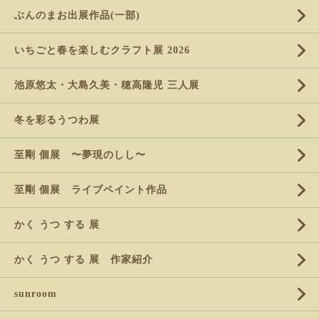
ぶんのまお出展作品(一部)
いちごと春を楽しむクラフト展 2026
池原悠太・大島久美・穂高隆児 三人展
冬を彩るうつわ展
至剛 個展 〜夢現のしし〜
至剛 個展 ライブペイント作品
かく うつ する 展
かく うつ する 展 作家紹介
sunroom