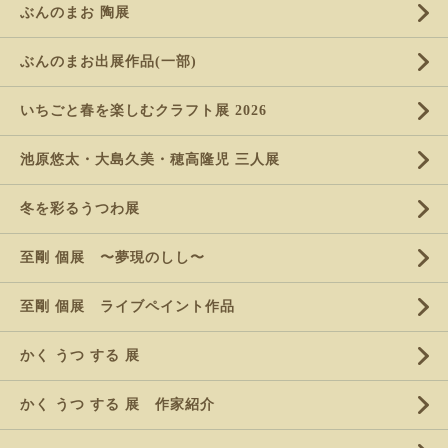
ぶんのまお 陶展
ぶんのまお出展作品(一部)
いちごと春を楽しむクラフト展 2026
池原悠太・大島久美・穂高隆児 三人展
冬を彩るうつわ展
至剛 個展 〜夢現のしし〜
至剛 個展 ライブペイント作品
かく うつ する 展
かく うつ する 展 作家紹介