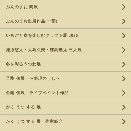
ぶんのまお 陶展
ぶんのまお出展作品(一部)
いちごと春を楽しむクラフト展 2026
池原悠太・大島久美・穂高隆児 三人展
冬を彩るうつわ展
至剛 個展 〜夢現のしし〜
至剛 個展 ライブペイント作品
かく うつ する 展
かく うつ する 展 作家紹介