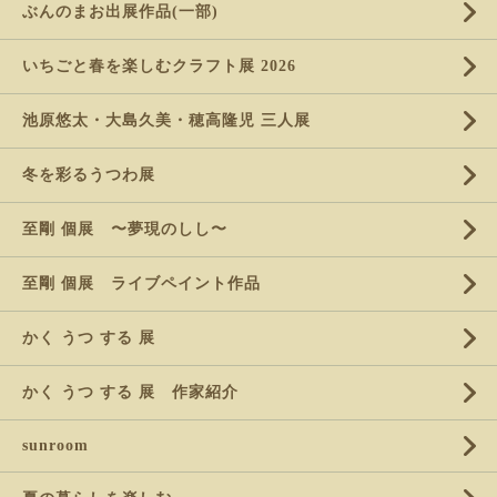
ぶんのまお出展作品(一部)
いちごと春を楽しむクラフト展 2026
池原悠太・大島久美・穂高隆児 三人展
冬を彩るうつわ展
至剛 個展 〜夢現のしし〜
至剛 個展 ライブペイント作品
かく うつ する 展
かく うつ する 展 作家紹介
sunroom