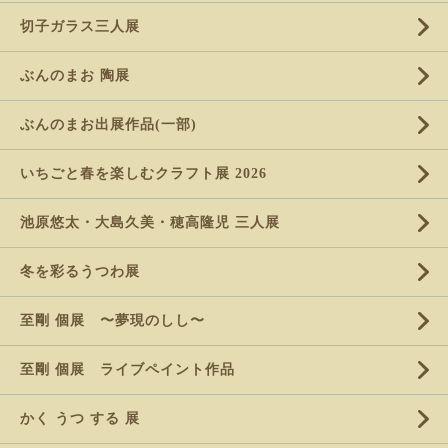
切子ガラス三人展
ぶんのまお 陶展
ぶんのまお出展作品(一部)
いちごと春を楽しむクラフト展 2026
池原悠太・大島久美・穂高隆児 三人展
冬を彩るうつわ展
至剛 個展 〜夢現のしし〜
至剛 個展 ライブペイント作品
かく うつ する 展