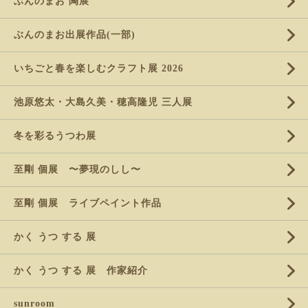
ぶんのまお 陶展
ぶんのまお出展作品(一部)
いちごと春を楽しむクラフト展 2026
池原悠太・大島久美・穂高隆児 三人展
冬を彩るうつわ展
至剛 個展 〜夢現のしし〜
至剛 個展 ライブペイント作品
かく うつ する 展
かく うつ する 展 作家紹介
sunroom