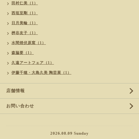
田村仁美（1）
西垣至剛（1）
日月美輪（1）
桝谷友子（1）
水間焼伏原窯（1）
森脇要（1）
久遠アートフェア（1）
伊藤千穂・大島久美 陶芸展（1）
店舗情報
お問い合わせ
2026.08.09 Sunday