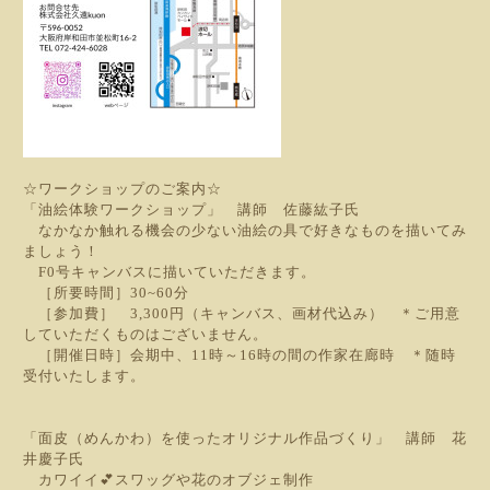
☆ワークショップのご案内☆
「油絵体験ワークショップ」 講師 佐藤紘子氏
なかなか触れる機会の少ない油絵の具で好きなものを描いてみ
ましょう！
F0号キャンバスに描いていただきます。
［所要時間］30~60分
［参加費］ 3,300円（キャンバス、画材代込み） ＊ご用意
していただくものはございません。
［開催日時］会期中、11時～16時の間の作家在廊時 ＊随時
受付いたします。
「面皮（めんかわ）を使ったオリジナル作品づくり」 講師 花
井慶子氏
カワイイ💕スワッグや花のオブジェ制作