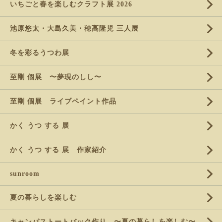
いちごと春を楽しむクラフト展 2026
池原悠太・大島久美・穂高隆児 三人展
冬を彩るうつわ展
至剛 個展 〜夢現のしし〜
至剛 個展 ライブペイント作品
かく うつ する 展
かく うつ する 展 作家紹介
sunroom
夏の暮らしを楽しむ
キャンパストートバック作り 〜夏の暮らしを楽しむ〜