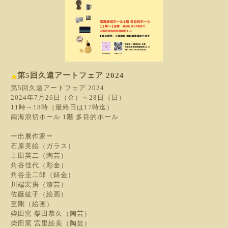
第5回久遠アートフェア 2024
第5回久遠アートフェア 2024
2024年7月26日（金）～28日（日）
11時～18時（最終日は17時迄）
南海浪切ホール 1階 多目的ホール
ー出展作家ー
石原美絵（ガラス）
上田英二（陶芸）
角谷佳代（彫金）
角谷圭二郎（鋳金）
川端宏房（漆芸）
佐藤紘子（絵画）
至剛（絵画）
柴田窯 柴田恭久（陶芸）
柴田窯 宮里絵美（陶芸）