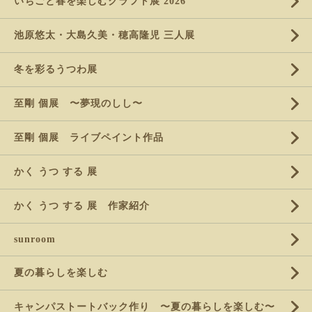
いちごと春を楽しむクラフト展 2026
池原悠太・大島久美・穂高隆児 三人展
冬を彩るうつわ展
至剛 個展 〜夢現のしし〜
至剛 個展 ライブペイント作品
かく うつ する 展
かく うつ する 展 作家紹介
sunroom
夏の暮らしを楽しむ
キャンパストートバック作り 〜夏の暮らしを楽しむ〜