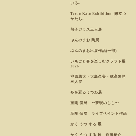
いる-
Teruo Kato Exhibition -際立つ
かたち-
切子ガラス三人展
ぶんのまお 陶展
ぶんのまお出展作品(一部)
いちごと春を楽しむクラフト展
2026
池原悠太・大島久美・穂高隆児
三人展
冬を彩るうつわ展
至剛 個展 〜夢現のしし〜
至剛 個展 ライブペイント作品
かく うつ する 展
かく うつ する 展 作家紹介