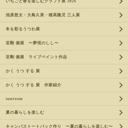
いちごと春を楽しむクラフト展 2026
池原悠太・大島久美・穂高隆児 三人展
冬を彩るうつわ展
至剛 個展 〜夢現のしし〜
至剛 個展 ライブペイント作品
かく うつ する 展
かく うつ する 展 作家紹介
sunroom
夏の暮らしを楽しむ
キャンパストートバック作り 〜夏の暮らしを楽しむ〜