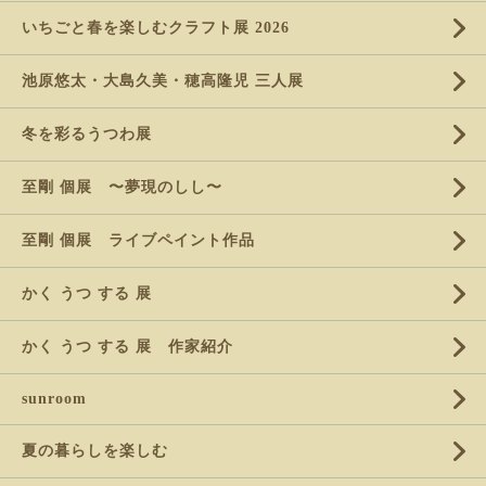
いちごと春を楽しむクラフト展 2026
池原悠太・大島久美・穂高隆児 三人展
冬を彩るうつわ展
至剛 個展 〜夢現のしし〜
至剛 個展 ライブペイント作品
かく うつ する 展
かく うつ する 展 作家紹介
sunroom
夏の暮らしを楽しむ