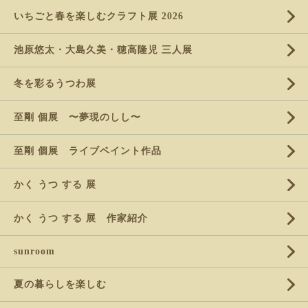
いちごと春を楽しむクラフト展 2026
池原悠太・大島久美・穂高隆児 三人展
冬を彩るうつわ展
至剛 個展 〜夢現のしし〜
至剛 個展 ライブペイント作品
かく うつ する 展
かく うつ する 展 作家紹介
sunroom
夏の暮らしを楽しむ