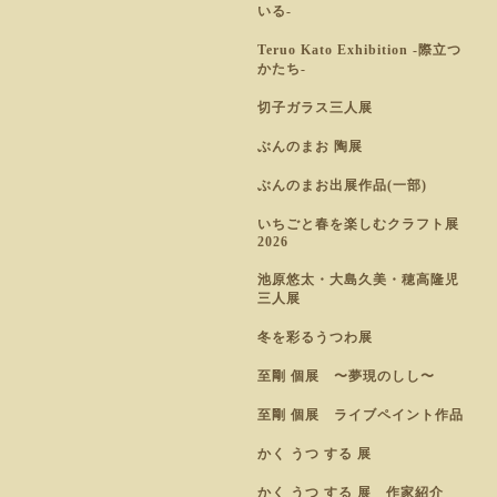
いる-
Teruo Kato Exhibition -際立つ
かたち-
切子ガラス三人展
ぶんのまお 陶展
ぶんのまお出展作品(一部)
いちごと春を楽しむクラフト展
2026
池原悠太・大島久美・穂高隆児
三人展
冬を彩るうつわ展
至剛 個展 〜夢現のしし〜
至剛 個展 ライブペイント作品
かく うつ する 展
かく うつ する 展 作家紹介