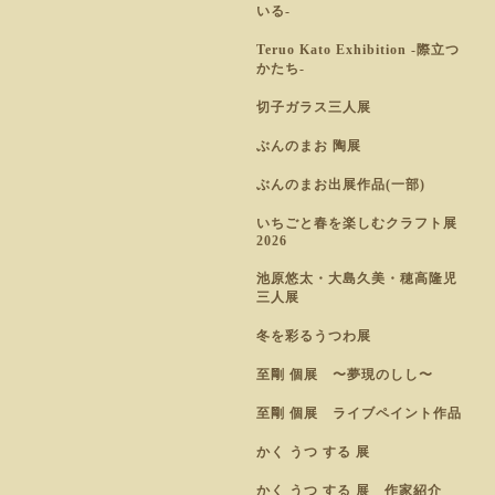
いる-
Teruo Kato Exhibition -際立つ
かたち-
切子ガラス三人展
ぶんのまお 陶展
ぶんのまお出展作品(一部)
いちごと春を楽しむクラフト展
2026
池原悠太・大島久美・穂高隆児
三人展
冬を彩るうつわ展
至剛 個展 〜夢現のしし〜
至剛 個展 ライブペイント作品
かく うつ する 展
かく うつ する 展 作家紹介