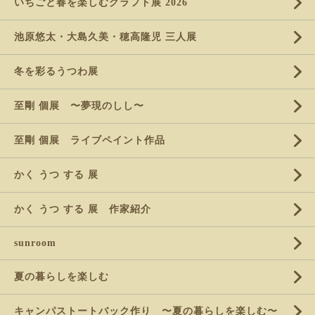
いちごと春を楽しむクラフト展 2026
池原悠太・大島久美・穂高隆児 三人展
冬を彩るうつわ展
至剛 個展 〜夢現のしし〜
至剛 個展 ライブペイント作品
かく うつ する 展
かく うつ する 展 作家紹介
sunroom
夏の暮らしを楽しむ
キャンパストートバック作り 〜夏の暮らしを楽しむ〜