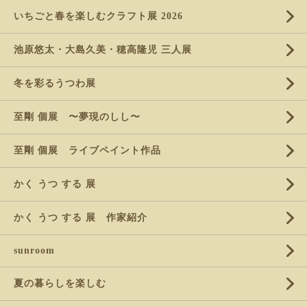
いちごと春を楽しむクラフト展 2026
池原悠太・大島久美・穂高隆児 三人展
冬を彩るうつわ展
至剛 個展 〜夢現のしし〜
至剛 個展 ライブペイント作品
かく うつ する 展
かく うつ する 展 作家紹介
sunroom
夏の暮らしを楽しむ