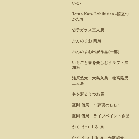
いる-
Teruo Kato Exhibition -際立つ
かたち-
切子ガラス三人展
ぶんのまお 陶展
ぶんのまお出展作品(一部)
いちごと春を楽しむクラフト展
2026
池原悠太・大島久美・穂高隆児
三人展
冬を彩るうつわ展
至剛 個展 〜夢現のしし〜
至剛 個展 ライブペイント作品
かく うつ する 展
かく うつ する 展 作家紹介