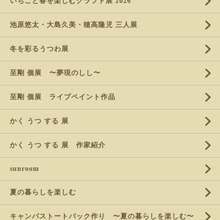
いちごと春を楽しむクラフト展 2026
池原悠太・大島久美・穂高隆児 三人展
冬を彩るうつわ展
至剛 個展 〜夢現のしし〜
至剛 個展 ライブペイント作品
かく うつ する 展
かく うつ する 展 作家紹介
sunroom
夏の暮らしを楽しむ
キャンパストートバック作り 〜夏の暮らしを楽しむ〜