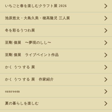
いちごと春を楽しむクラフト展 2026
池原悠太・大島久美・穂高隆児 三人展
冬を彩るうつわ展
至剛 個展 〜夢現のしし〜
至剛 個展 ライブペイント作品
かく うつ する 展
かく うつ する 展 作家紹介
sunroom
夏の暮らしを楽しむ