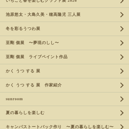
いちごと春を楽しむクラフト展 2026
池原悠太・大島久美・穂高隆児 三人展
冬を彩るうつわ展
至剛 個展 〜夢現のしし〜
至剛 個展 ライブペイント作品
かく うつ する 展
かく うつ する 展 作家紹介
sunroom
夏の暮らしを楽しむ
キャンパストートバック作り 〜夏の暮らしを楽しむ〜