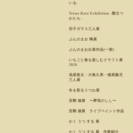
いる-
Teruo Kato Exhibition -際立つ
かたち-
切子ガラス三人展
ぶんのまお 陶展
ぶんのまお出展作品(一部)
いちごと春を楽しむクラフト展
2026
池原悠太・大島久美・穂高隆児
三人展
冬を彩るうつわ展
至剛 個展 〜夢現のしし〜
至剛 個展 ライブペイント作品
かく うつ する 展
かく うつ する 展 作家紹介